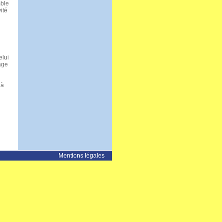
mble
ité
elui
age
 à
Mentions légales