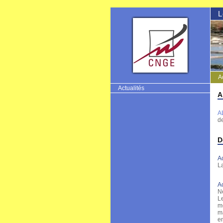
L
A
CNGE
Actualités
A
A
d
D
Ac
L
Ac
N
L
m
ma
e