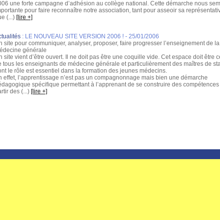
006 une forte campagne d’adhésion au collège national. Cette démarche nous se
portante pour faire reconnaître notre association, tant pour asseoir sa représentativ
e (...)
[lire +]
tualités
:
LE NOUVEAU SITE VERSION 2006 !
- 25/01/2006
n site pour communiquer, analyser, proposer, faire progresser l’enseignement de la
édecine générale
 site vient d’être ouvert. Il ne doit pas être une coquille vide. Cet espace doit être c
e tous les enseignants de médecine générale et particulièrement des maîtres de st
nt le rôle est essentiel dans la formation des jeunes médecins.
n effet, l’apprentissage n’est pas un compagnonnage mais bien une démarche
édagogique spécifique permettant à l’apprenant de se construire des compétences
rtir des (...)
[lire +]