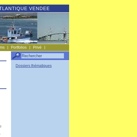
RE ATLANTIQUE VENDEE
ums
Portfolios
Privé
Dossiers thématiques
e
r