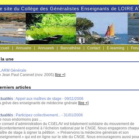
e site du Collège des Généralistes Enseignants de LOI
ccueil
Annuaire
Annuweb
Bancathèse
Contact
E-learning
For
 la une
LARM Générale
e Jean Paul Canevet (nov. 2005)
[lire +]
erniers articles
tualités
:
Appel aux maîtres de stage
- 09/11/2006
a grève des enseignants de médecine gnérale
[lire +]
tualités
:
Participez collectivement...
- 31/01/2006
e nous endormons pas ...
e conseil d’administration du CGELAV est totalement solidaire du mouvement de
écontentement exprimé à l’échelon national par le CNGE. Nous engageons chaqu
ître de stage à signer la pétition : « Préservons la médecine générale et son
nseignement » qui est en ligne sur le site du CNGE. Nous encourageons aussi pou