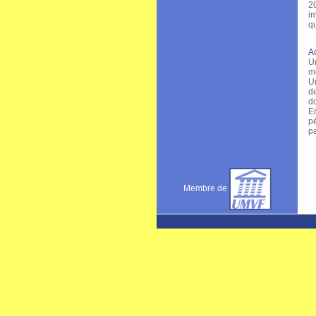
2
im
qu
Ac
U
m
Un
d
do
E
p
pa
Membre de